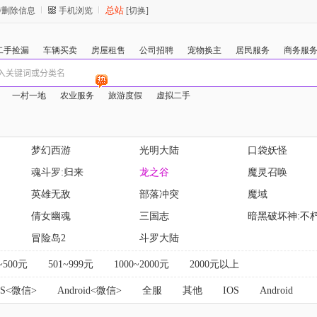
总站
/删除信息
手机浏览
[切换]
二手捡漏
车辆买卖
房屋租售
公司招聘
宠物换主
居民服务
商务服
一村一地
农业服务
旅游度假
虚拟二手
梦幻西游
光明大陆
口袋妖怪
魂斗罗:归来
龙之谷
魔灵召唤
英雄无敌
部落冲突
魔域
倩女幽魂
三国志
暗黑破坏神:不
冒险岛2
斗罗大陆
~500元
501~999元
1000~2000元
2000元以上
OS<微信>
Android<微信>
全服
其他
IOS
Android