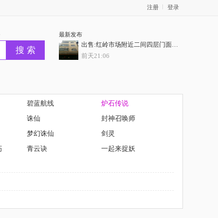
注册
登录
务
最新发布
出售:红岭市场附近二间四层门面房，门前10米巷，证齐全
前天21:06
出售：焦田占地120平方2间5层半商住楼门面，过户无忧
前天21:06
出售：城南两间四层证件齐全，正常过户，业主开价62.8万
碧蓝航线
炉石传说
前天21:06
诛仙
封神召唤师
客村地铁扣一室一厅
梦幻诛仙
剑灵
前天21:06
朽
青云诀
一起来捉妖
出售：特价抢购【凯旋华府】6套特惠 6字开头抢
前天21:06