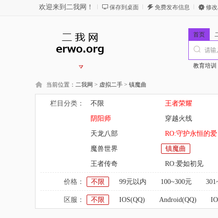
欢迎来到二我网！
保存到桌面
免费发布信息
修改
首页
教育培训
当前位置：
二我网
>
虚拟二手
>
镇魔曲
栏目分类：
不限
王者荣耀
阴阳师
穿越火线
天龙八部
RO:守护永恒的爱
魔兽世界
镇魔曲
王者传奇
RO:爱如初见
价格：
不限
99元以内
100~300元
301
区服：
不限
IOS(QQ)
Android(QQ)
I