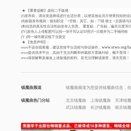
★ 【重要提醒】虚拟二手版规:
(Ⅰ)发布前，请自觉选择或进行合适分类，以便其他会员方便查找你的信
(Ⅱ)标题发布规则：级别职业「+空格」其它。如：77级 骑士 <后面填
(Ⅲ)信息的真实性合法性由发布人负责。 重复贴，广告贴，骗关注度等行
(IV)发布人上传配图可以拍一张手写认证ID照片+日期并与二手物同框
(V )同一城市建议线下当面交
★ 【免责声明】:
www.erwo.org/fa
erwo不设在线客服，建议您按平台流程与协议操作。
erwo提供供求平台，其由于无法判断和仲裁双方置换纠纷，概不受理！
erwo保留解释及修改上述版规的权利。若无法理解或接受，请关页面！
镇魔曲频道
镇魔曲频道为您提供镇魔曲信息，
镇魔曲热门分站
北京镇魔曲
上海镇魔曲
天津镇
武汉镇魔曲
长沙镇魔曲
南京镇