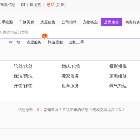
总站
/删除信息
手机浏览
[切换]
二手捡漏
车辆买卖
房屋租售
公司招聘
宠物换主
居民服务
商务服
一村一地
农业服务
旅游度假
虚拟二手
陪驾/代驾
婚庆/化妆
摄影摄像
保洁/清洗
搬家服务
家电维修
开锁/修锁
租车服务
煤气托运
信息总数：
0
，您知道吗？置顶发布的信息可使成交率提高50%！