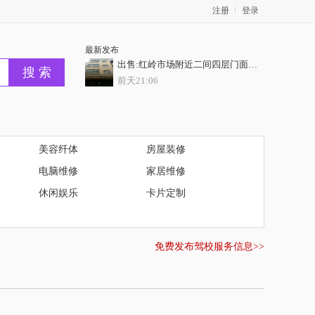
注册
登录
务
最新发布
出售:红岭市场附近二间四层门面房，门前10米巷，证齐全
前天21:06
出售：焦田占地120平方2间5层半商住楼门面，过户无忧
前天21:06
出售：城南两间四层证件齐全，正常过户，业主开价62.8万
美容纤体
房屋装修
前天21:06
电脑维修
家居维修
客村地铁扣一室一厅
休闲娱乐
卡片定制
前天21:06
出售：特价抢购【凯旋华府】6套特惠 6字开头抢
免费发布驾校服务信息>>
前天21:06